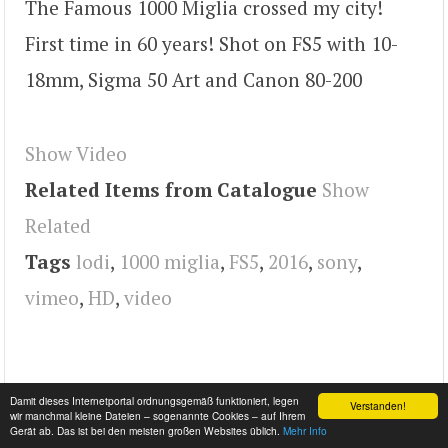
The Famous 1000 Miglia crossed my city!
First time in 60 years! Shot on FS5 with 10-
18mm, Sigma 50 Art and Canon 80-200
Show Video
Related Items from Catalogue
Show
Related
Tags
lodi
,
1000 miglia
,
FS5
,
2016
,
sony
,
vimeo
,
HD
,
video
Damit dieses Internetportal ordnungsgemäß funktioniert, legen
Verstanden!
wir manchmal kleine Dateien – sogenannte Cookies – auf Ihrem
Gerät ab. Das ist bei den meisten großen Websites üblich.
Mehr Info