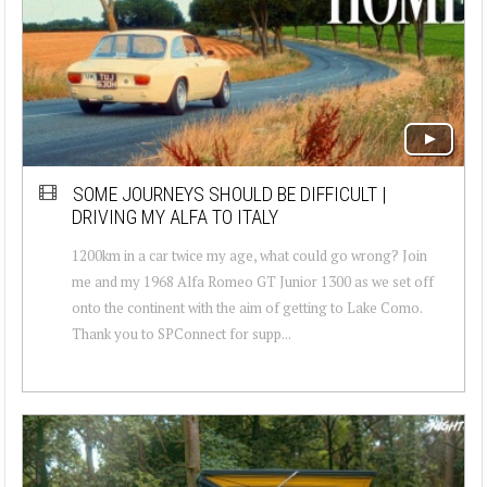
SOME JOURNEYS SHOULD BE DIFFICULT |
DRIVING MY ALFA TO ITALY
1200km in a car twice my age, what could go wrong? Join
me and my 1968 Alfa Romeo GT Junior 1300 as we set off
onto the continent with the aim of getting to Lake Como.
Thank you to SPConnect for supp...