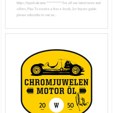
https://typeh.uk/ami/ ********** For all our latest news and
offers, Plus To receive a free e-book, 2cv buyers guide.
please subscribe to our ne...