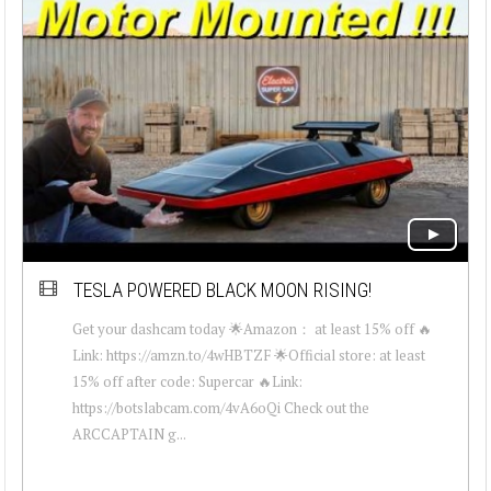
TESLA POWERED BLACK MOON RISING!
Get your dashcam today 🌟Amazon： at least 15% off 🔥
Link: https://amzn.to/4wHBTZF 🌟Official store: at least
15% off after code: Supercar 🔥Link:
https://botslabcam.com/4vA6oQi Check out the
ARCCAPTAIN g...