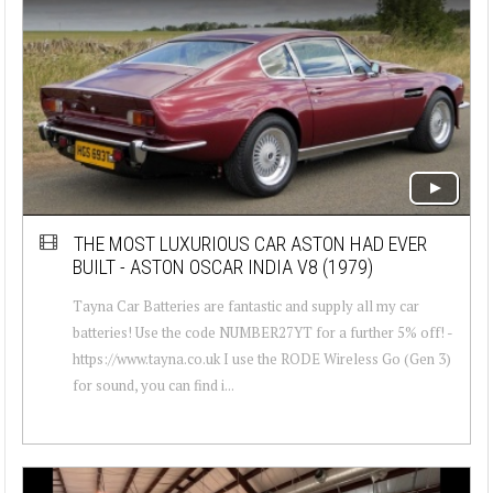
THE MOST LUXURIOUS CAR ASTON HAD EVER
BUILT - ASTON OSCAR INDIA V8 (1979)
Tayna Car Batteries are fantastic and supply all my car
batteries! Use the code NUMBER27YT for a further 5% off! -
https://www.tayna.co.uk I use the RODE Wireless Go (Gen 3)
for sound, you can find i...