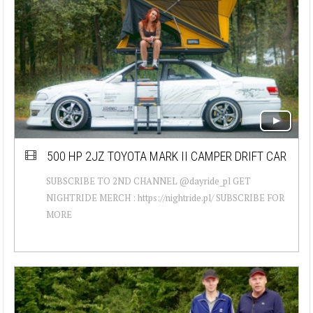
500 HP 2JZ TOYOTA MARK II CAMPER DRIFT CAR
SUBSCRIBE TO 2ND CHANNEL @dayride_pl GET
NIGHTRIDE MERCH : https://nightride.pl/ SUBSCRIBE FOR
MORE