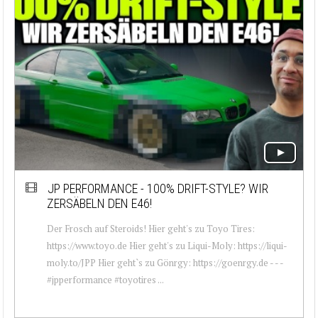
JP PERFORMANCE - 100% DRIFT-STYLE? WIR
ZERSÄBELN DEN E46!
Der Frosch auf Steroids! Hier geht's zu Toyo Tires:
https://www.toyo.de Hier geht's zu Liqui-Moly: https://liqui-
moly.to/JPP Hier geht`s zu Gönrgy: https://goenrgy.de - - -
#jpperformance #toyotires ...