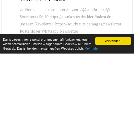
🤝 Hier kannst du uns unterstützen: / @sourkrauts 📦
Sourkrauts Stuff: https://sourkrauts.de/ hier findest du
unseren Newsletter: https://sourkrauts.de/pages/newsletter
Kostenloser Whatsapp Newsletter:...
Damit dieses Internetportal ordnungsgemäß funktioniert, legen
Verstanden!
wir manchmal kleine Dateien – sogenannte Cookies – auf Ihrem
Gerät ab. Das ist bei den meisten großen Websites üblich.
Mehr Info