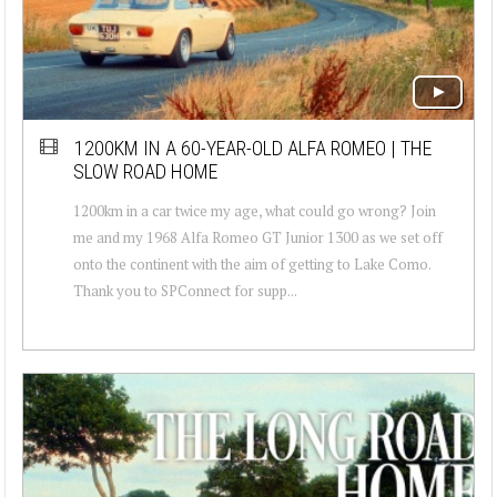
1200KM IN A 60-YEAR-OLD ALFA ROMEO | THE
SLOW ROAD HOME
1200km in a car twice my age, what could go wrong? Join
me and my 1968 Alfa Romeo GT Junior 1300 as we set off
onto the continent with the aim of getting to Lake Como.
Thank you to SPConnect for supp...