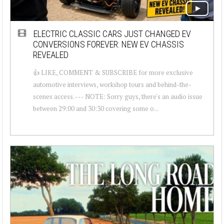
ELECTRIC CLASSIC CARS JUST CHANGED EV
CONVERSIONS FOREVER: NEW EV CHASSIS
REVEALED
👍 LIKE, COMMENT & SUBSCRIBE for more exclusive
automotive interviews, workshop tours and behind-the-
scenes access. --- NOTE: Sorry guys, there's an audio issue
between 29:00 and 30:30 covering some o...