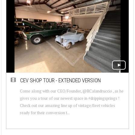
CEV SHOP TOUR - EXTENDED VERSION
Come along with our CEO/Founder, @RCalandruccio , as he
gives you a tour of our newest space in #drippingsprings !
Check out our amazing line up of vintage/fleet vehicles
ready for their conversion t...