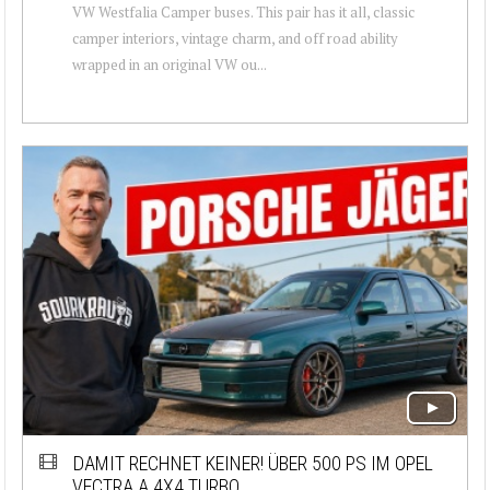
VW Westfalia Camper buses. This pair has it all, classic
camper interiors, vintage charm, and off road ability
wrapped in an original VW ou...
DAMIT RECHNET KEINER! ÜBER 500 PS IM OPEL
VECTRA A 4X4 TURBO