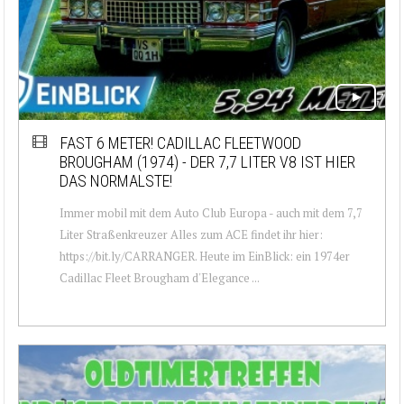
FAST 6 METER! CADILLAC FLEETWOOD
BROUGHAM (1974) - DER 7,7 LITER V8 IST HIER
DAS NORMALSTE!
Immer mobil mit dem Auto Club Europa - auch mit dem 7,7
Liter Straßenkreuzer Alles zum ACE findet ihr hier:
https://bit.ly/CARRANGER. Heute im EinBlick: ein 1974er
Cadillac Fleet Brougham d'Elegance ...