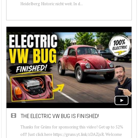
Heidelberg Historic nicht weit. In d...
THE ELECTRIC VW BUG IS FINISHED!
Thanks for Grüns for sponsoring this video! Get up to 52%
off! Just click here https://gruns.yt.link/zDAZjsR. Welcome