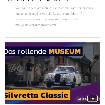
We feature our latest build: a classic mini with surfer vibes
and an upgraded drivetrain. By Steveston Motor Co
www.stevestonmotorco.com Reach out to us at
mail@stevestonmotorco.com