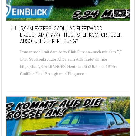
5,94M EXZESS! CADILLAC FLEETWOOD
BROUGHAM (1974) - HÖCHSTER KOMFORT ODER
ABSOLUTE ÜBERTREIBUNG?
Immer mobil mit dem Auto Club Europa - auch mit dem 7,7
Liter Straßenkreuzer Alles zum ACE findet ihr hier:
https://bit.ly/CARRANGER. Heute im EinBlick: ein 1974er
Cadillac Fleet Brougham d'Elegance ...