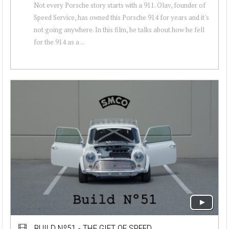
Not every Porsche story starts with a 911. Olav, founder of
Speed Service, has owned this Porsche 914 for years and it's
not going anywhere. In this film, he talks about how he fell
for the 914 as a ...
BUILD Nº51 - THE GIFT OF SPEED