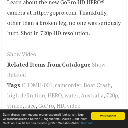
Learn about the new GoPro HD HERO®
camera at http://gopro.com. Thankfully,
other than a broken leg, no one was seriously
hurt. Shot in 720p HD resolution.
Show Video
Related Items from Catalogue
Show
Related
Tags
CHDMH-001
,
camcorder
,
Boat Crash
,
high definition
,
HERO
,
water
,
Australia
,
720p
,
vimeo
,
race
,
GoPro
,
HD
,
video
Damit dieses Internetportal ordnungsgemäß funktioniert, legen
Verstanden!
wir manchmal kleine Dateien – sogenannte Cookies – auf Ihrem
Gerät ab. Das ist bei den meisten großen Websites üblich.
Mehr Info