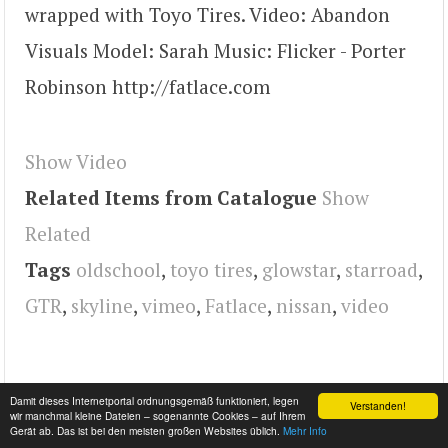
wrapped with Toyo Tires. Video: Abandon
Visuals Model: Sarah Music: Flicker - Porter
Robinson http://fatlace.com
Show Video
Related Items from Catalogue
Show
Related
Tags
oldschool
,
toyo tires
,
glowstar
,
starroad
,
GTR
,
skyline
,
vimeo
,
Fatlace
,
nissan
,
video
Damit dieses Internetportal ordnungsgemäß funktioniert, legen
Verstanden!
wir manchmal kleine Dateien – sogenannte Cookies – auf Ihrem
Gerät ab. Das ist bei den meisten großen Websites üblich.
Mehr Info