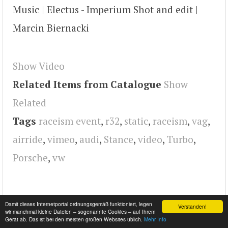
Music | Electus - Imperium Shot and edit |
Marcin Biernacki
Show Video
Related Items from Catalogue
Show
Related
Tags
raceism event
,
r32
,
static
,
raceism
,
vag
,
airride
,
vimeo
,
audi
,
Stance
,
video
,
Turbo
,
Porsche
,
vw
Damit dieses Internetportal ordnungsgemäß funktioniert, legen
Verstanden!
wir manchmal kleine Dateien – sogenannte Cookies – auf Ihrem
Gerät ab. Das ist bei den meisten großen Websites üblich.
Mehr Info