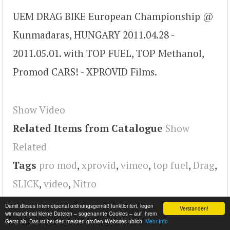
UEM DRAG BIKE European Championship @
Kunmadaras, HUNGARY 2011.04.28 -
2011.05.01. with TOP FUEL, TOP Methanol,
Promod CARS! - XPROVID Films.
Show Video
Related Items from Catalogue
Show
Related
Tags
pro mod
,
xprovid
,
vimeo
,
top fuel
,
Drag
,
SLICK
,
video
,
Nitro
Damit dieses Internetportal ordnungsgemäß funktioniert, legen
Verstanden!
wir manchmal kleine Dateien – sogenannte Cookies – auf Ihrem
Gerät ab. Das ist bei den meisten großen Websites üblich.
Mehr Info