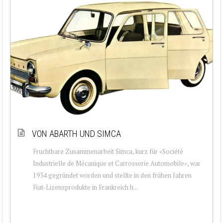
VON ABARTH UND SIMCA
Fruchtbare Zusammenarbeit Simca, kurz für «Société
Industrielle de Mécanique et Carrosserie Automobile», war
1934 gegründet worden und stellte in den frühen Jahren
Fiat-Lizenzprodukte in Frankreich h...