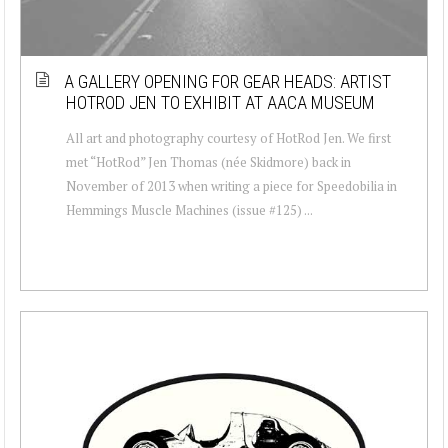
A GALLERY OPENING FOR GEAR HEADS: ARTIST
HOTROD JEN TO EXHIBIT AT AACA MUSEUM
All art and photography courtesy of HotRod Jen. We first
met “HotRod” Jen Thomas (née Skidmore) back in
November of 2013 when writing a piece for Speedobilia in
Hemmings Muscle Machines (issue #125) ...