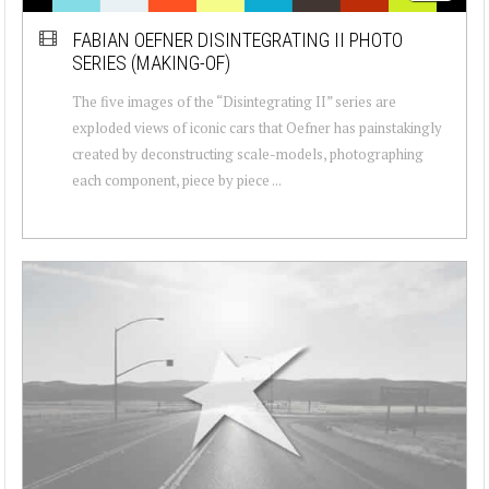
FABIAN OEFNER DISINTEGRATING II PHOTO
SERIES (MAKING-OF)
The five images of the “Disintegrating II” series are
exploded views of iconic cars that Oefner has painstakingly
created by deconstructing scale-models, photographing
each component, piece by piece ...