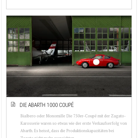
DIE ABARTH 1000 COUPÉ
Bialbero oder Monomille Die 750er-Coupé mit der Zagato-
Karosserie waren so etwas wie der erste Verkaufserfolg von
Abarth. Es heisst, dass die Produktionskapazitäten bei
Zagato nicht mehr ausreichten,...