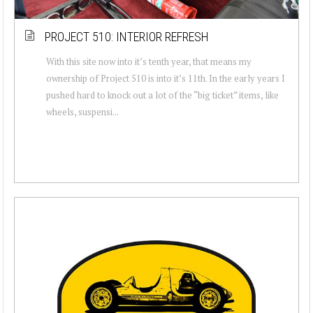
PROJECT 510: INTERIOR REFRESH
With this site now into it’s tenth year, that means my
ownership of Project 510 is into it’s 11th. In the early years I
pushed hard to knock out a lot of the “big ticket” items, like
wheels, suspensi...