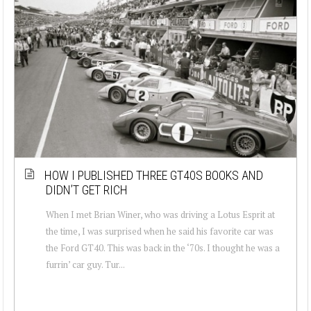
HOW I PUBLISHED THREE GT40S BOOKS AND
DIDN’T GET RICH
When I met Brian Winer, who was driving a Lotus Esprit at
the time, I was surprised when he said his favorite car was
the Ford GT40. This was back in the ‘70s. I thought he was a
furrin’ car guy. Tur...