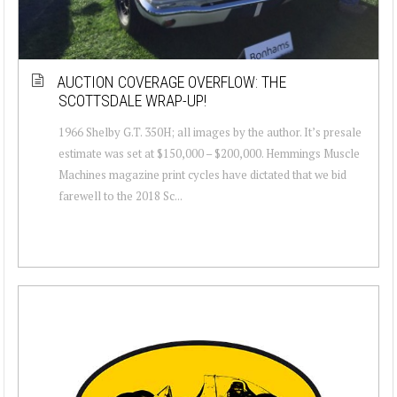
AUCTION COVERAGE OVERFLOW: THE
SCOTTSDALE WRAP-UP!
1966 Shelby G.T. 350H; all images by the author. It’s presale
estimate was set at $150,000 – $200,000. Hemmings Muscle
Machines magazine print cycles have dictated that we bid
farewell to the 2018 Sc...