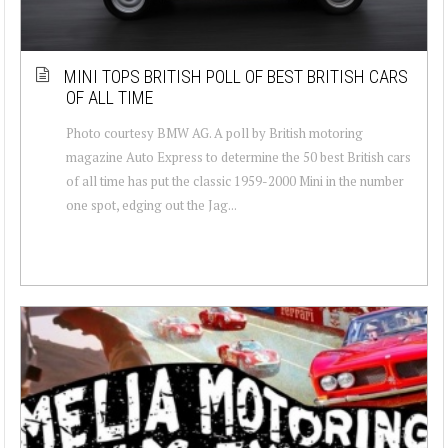
MINI TOPS BRITISH POLL OF BEST BRITISH CARS
OF ALL TIME
Photo courtesy BMW AG. A poll by British motoring
magazine Auto Express to determine the 50 best British cars
of all time has put the classic 1959-2000 Mini in the number
one spot, edging out the Jag...