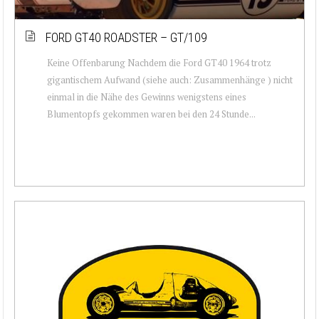
FORD GT40 ROADSTER – GT/109
Keine Offenbarung Nachdem die Ford GT40 1964 trotz
gigantischem Aufwand (siehe auch: Zusammenhänge ) nicht
einmal in die Nähe des Gewinns wenigstens eines
Blumentopfs gekommen waren bei den 24 Stunde...