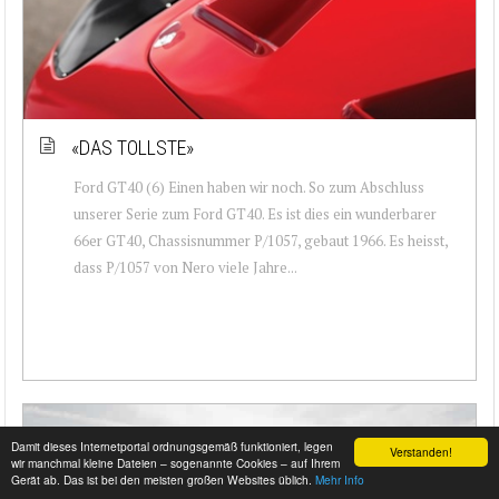
«DAS TOLLSTE»
Ford GT40 (6) Einen haben wir noch. So zum Abschluss
unserer Serie zum Ford GT40. Es ist dies ein wunderbarer
66er GT40, Chassisnummer P/1057, gebaut 1966. Es heisst,
dass P/1057 von Nero viele Jahre...
Damit dieses Internetportal ordnungsgemäß funktioniert, legen
Verstanden!
wir manchmal kleine Dateien – sogenannte Cookies – auf Ihrem
Gerät ab. Das ist bei den meisten großen Websites üblich.
Mehr Info