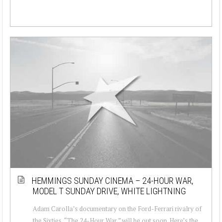
HEMMINGS SUNDAY CINEMA – 24-HOUR WAR,
MODEL T SUNDAY DRIVE, WHITE LIGHTNING
Adam Carolla’s documentary on the Ford-Ferrari rivalry of
the Sixties, “The 24-Hour War,” will be out soon. Here’s the