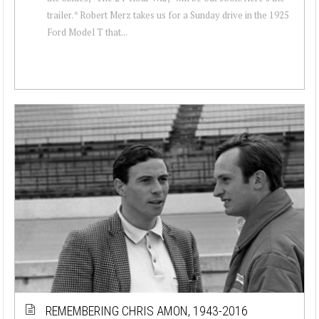
trailer. * Robert Merz takes us for a Sunday drive in the 1925
Ford Model T that...
REMEMBERING CHRIS AMON, 1943-2016