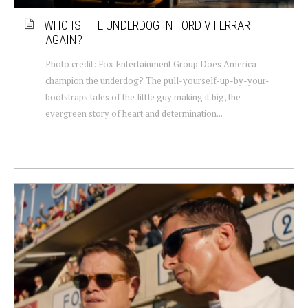
WHO IS THE UNDERDOG IN FORD V FERRARI
AGAIN?
Photo credit: Fox Entertainment Group Does America
champion the underdog? The pull-yourself-up-by-your-
bootstraps tales of the little guy making it big, the
evergreen story of heart and determination...