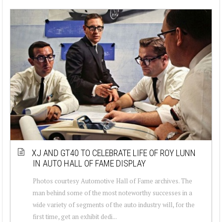
XJ AND GT40 TO CELEBRATE LIFE OF ROY LUNN
IN AUTO HALL OF FAME DISPLAY
Photos courtesy Automotive Hall of Fame archives. The
man behind some of the most noteworthy successes in a
wide variety of segments of the auto industry will, for the
first time, get an exhibit dedi...