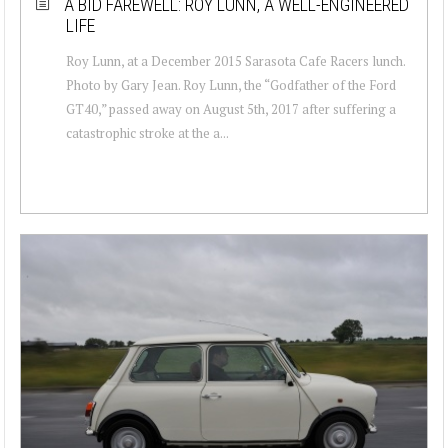
A BID FAREWELL: ROY LUNN, A WELL-ENGINEERED
LIFE
Roy Lunn, at a December 2015 Sarasota Cafe Racers lunch.
Photo by Gary Jean. Roy Lunn, the “Godfather of the Ford
GT40,” passed away on August 5th, 2017 after suffering a
catastrophic stroke at the a...