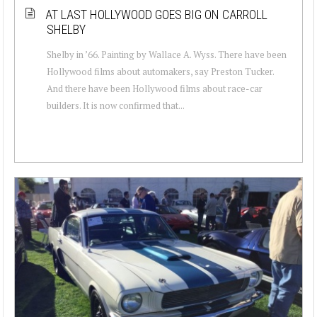
AT LAST HOLLYWOOD GOES BIG ON CARROLL
SHELBY
Shelby in ’66. Painting by Wallace A. Wyss. There have been
Hollywood films about automakers, say Preston Tucker.
And there have been Hollywood films about race-car
builders. It is now confirmed that...