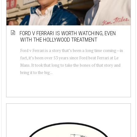
FORD V FERRARI IS WORTH WATCHING, EVEN
WITH THE HOLLYWOOD TREATMENT
Ford v Ferrari is a story that’s been a long time coming—in
fact, it’s been over 53 years since Ford beat Ferrari at Le
Mans. It took that long to take the bones of that story and
bring it to the big...