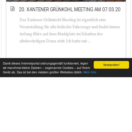
20. XANTENER GRÜNKOHL MEETING AM 07.03.20
Das Xantener Grühnkohl Meeting ist eigentlich eine
Veranstaltung für alte britische Fahrzeuge und findet immer
Anfang März auf dem Marktplatz im Schatten des
altehrwürdigen Doms statt. Ich hatte mir ...
Damit dieses Internetportal ordnungsgemäß funktioniert, legen
Verstanden!
wir manchmal kleine Dateien – sogenannte Cookies – auf Ihrem
Gerät ab. Das ist bei den meisten großen Websites üblich.
Mehr Info