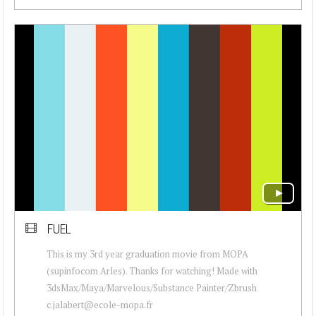
FUEL
This is my 3rd year graduation movie from MOPA
(supinfocom Arles). Thanks for watching! Made with
3dsMax/Maya/Marvelous/Substance Painter/Zbrush
c.jalabert@ecole-mopa.fr