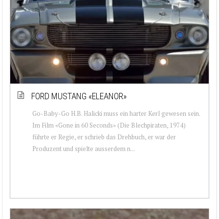
FORD MUSTANG «ELEANOR»
Go-Baby-Go H.B. Halicki muss ein harter Kerl gewesen sein.
Im Film «Gone in 60 Seconds» (Die Blechpiraten, 1974)
führte er Regie, er schrieb das Drehbuch, er war der
Produzent und spielte ausserdem n...