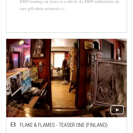
BMW touring car story as a whole. As BMW enthusiasts, its
rare gift when art meets o...
FLAKE & FLAMES - TEASER ONE (FINLAND)