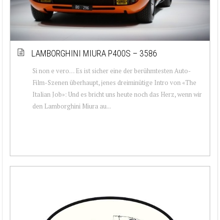
LAMBORGHINI MIURA P400S – 3586
Si non e vero… Es ist sicher eine der berühmtesten Auto-
Film-Szenen überhaupt, jenes dreiminütige Intro von «The
Italian Job»: Und es bricht uns heute noch das Herz, wenn wir
den Lamborghini Miura au...