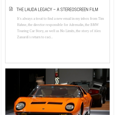
THE LAUDA LEGACY – A STEREOSCREEN FILM
It's always a treat to find a new email in my inbox from Tim
Hahne, the director responsible for Adrenalin, the BMW
Touring Car Story, as well as No Limits, the story of Alex
Zanardi's return to raci...