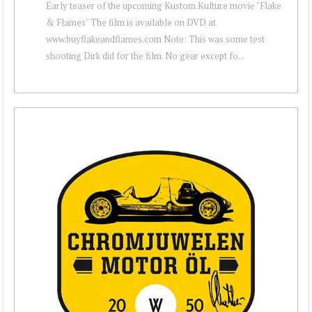
Early teaser of the upcoming Kustom Kulture movie "Flake
& Flames" The film is available on DVD at
www.buyflakeandflames.com Note: This was some test
shooting Dirk did for the film. No gear except fo...