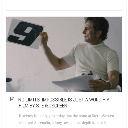
NO LIMITS: IMPOSSIBLE IS JUST A WORD – A
FILM BY STEREOSCREEN
It seems like only yesterday that the team at StereoScreen
released Adrenalin, a long-awaited in-depth look at the