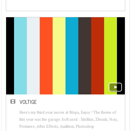
VOLTIGE
Here's my third year movie at Mopa, Enjoy ! The theme of
this year was the garage. Soft used : 3dsMax, Zbrush, Vray,
Premiere, After Effects, Audition, Photoshop