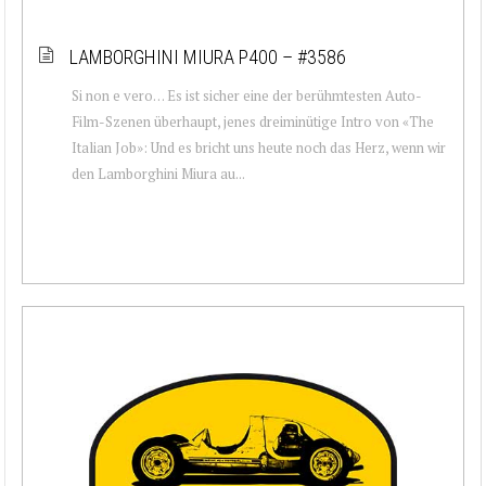
LAMBORGHINI MIURA P400 – #3586
Si non e vero… Es ist sicher eine der berühmtesten Auto-
Film-Szenen überhaupt, jenes dreiminütige Intro von «The
Italian Job»: Und es bricht uns heute noch das Herz, wenn wir
den Lamborghini Miura au...