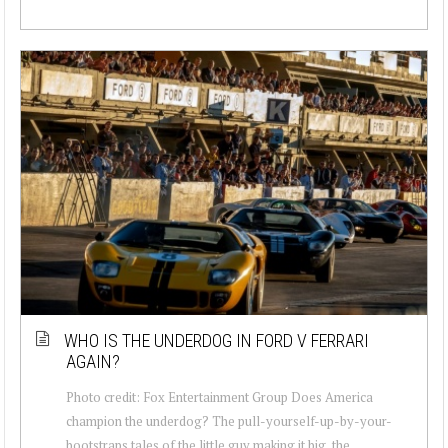
WHO IS THE UNDERDOG IN FORD V FERRARI
AGAIN?
Photo credit: Fox Entertainment Group Does America
champion the underdog? The pull-yourself-up-by-your-
bootstraps tales of the little guy making it big, the