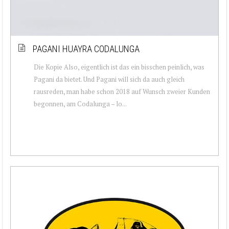
PAGANI HUAYRA CODALUNGA
Die Kopie Also, eigentlich ist das ein bisschen peinlich, was
Pagani da bietet. Und Pagani will sich da auch gleich
rausreden, man habe schon 2018 auf Wunsch zweier Kunden
begonnen, am Codalunga – lo...