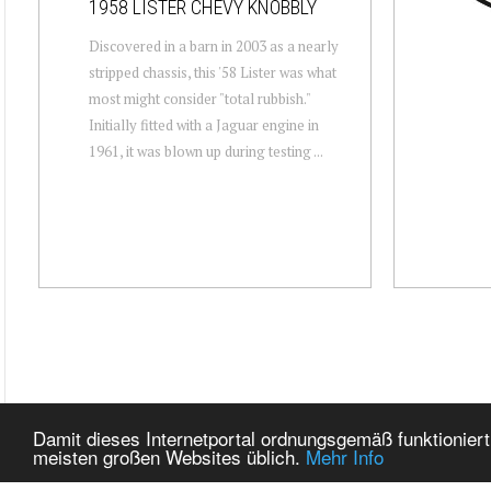
1958 LISTER CHEVY KNOBBLY
Discovered in a barn in 2003 as a nearly
stripped chassis, this '58 Lister was what
most might consider "total rubbish."
Initially fitted with a Jaguar engine in
1961, it was blown up during testing ...
Damit dieses Internetportal ordnungsgemäß funktioniert
meisten großen Websites üblich.
Mehr Info