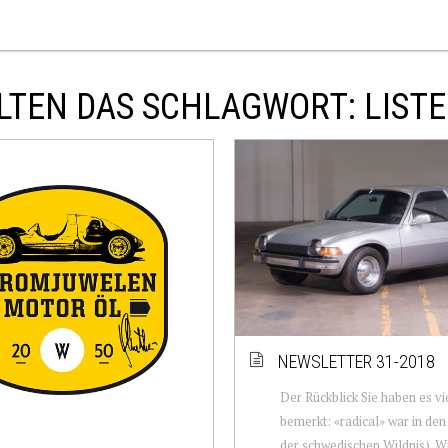
LTEN DAS SCHLAGWORT: LIST
NEWSLETTER 31-2018
Der Rückblick Sie haben es vie
bemerkt: «radical» war in den 
der schwedischen Wildnis). Wi