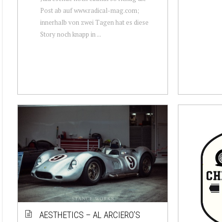
Post ab auf www.radical-mag.com;
innerhalb von zwei Tagen hat es diese
Story noch knapp in ...
AESTHETICS – AL ARCIERO’S