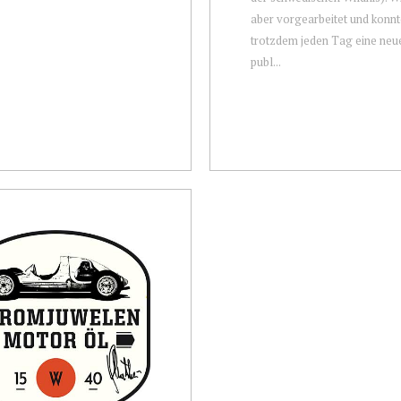
aber vorgearbeitet und konnt
trotzdem jeden Tag eine neu
publ...