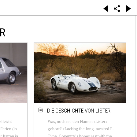
ER
DIE GESCHICHTE VON LISTER
lleicht
Was, noch nie den Namen «Lister»
Ferien (in
gehört? «Lacking the long-awaited E-
r hatten ja
Type, Coventry’s hopes rest with the