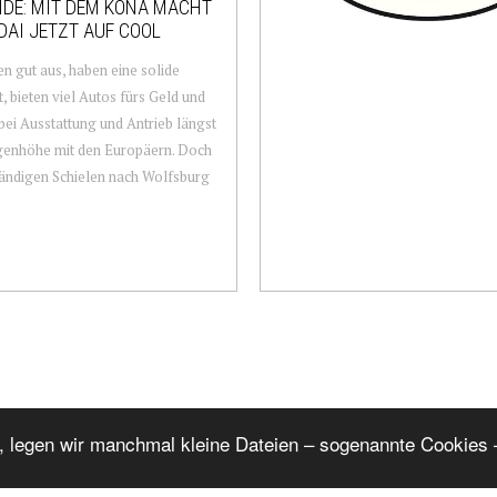
DE: MIT DEM KONA MACHT
AI JETZT AUF COOL
en gut aus, haben eine solide
t, bieten viel Autos fürs Geld und
bei Ausstattung und Antrieb längst
genhöhe mit den Europäern. Doch
ändigen Schielen nach Wolfsburg
, legen wir manchmal kleine Dateien – sogenannte Cookies –