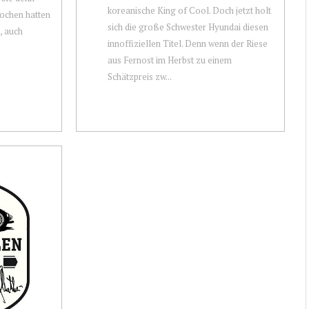
koreanische King of Cool. Doch jetzt holt
ochen hatten
sich die große Schwester Hyundai diesen
, auch
innoffiziellen Titel. Denn wenn der Riese
aus Fernost im Herbst zu einem
Schätzpreis zw...