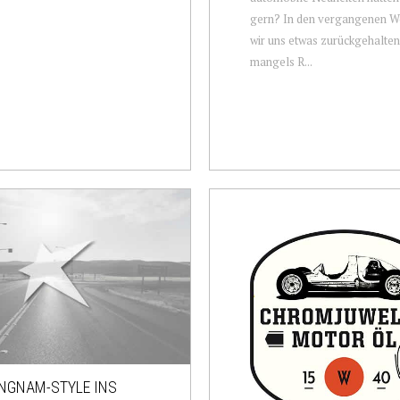
gern? In den vergangenen W
wir uns etwas zurückgehalten
mangels R...
NGNAM-STYLE INS