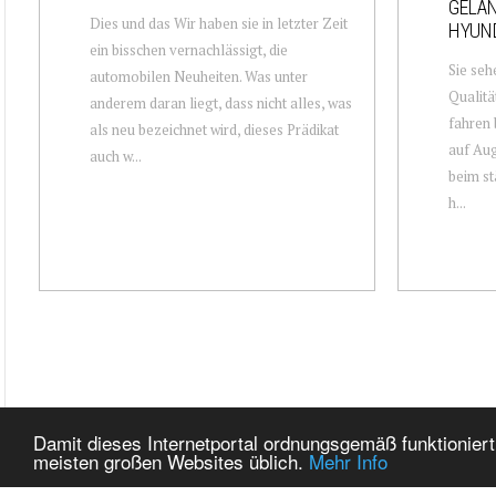
GELÄN
Dies und das Wir haben sie in letzter Zeit
HYUND
ein bisschen vernachlässigt, die
Sie seh
automobilen Neuheiten. Was unter
Qualitä
anderem daran liegt, dass nicht alles, was
fahren 
als neu bezeichnet wird, dieses Prädikat
auf Au
auch w...
beim st
h...
Damit dieses Internetportal ordnungsgemäß funktioniert
meisten großen Websites üblich.
Mehr Info