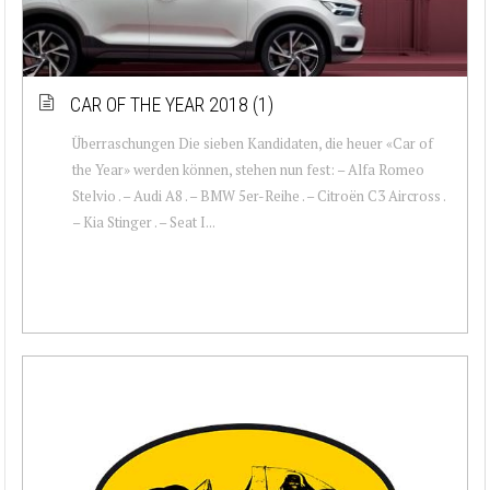
CAR OF THE YEAR 2018 (1)
Überraschungen Die sieben Kandidaten, die heuer «Car of
the Year» werden können, stehen nun fest: – Alfa Romeo
Stelvio . – Audi A8 . – BMW 5er-Reihe . – Citroën C3 Aircross .
– Kia Stinger . – Seat I...