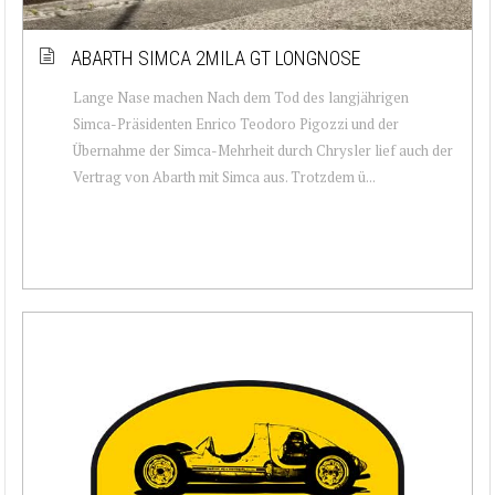
ABARTH SIMCA 2MILA GT LONGNOSE
Lange Nase machen Nach dem Tod des langjährigen
Simca-Präsidenten Enrico Teodoro Pigozzi und der
Übernahme der Simca-Mehrheit durch Chrysler lief auch der
Vertrag von Abarth mit Simca aus. Trotzdem ü...