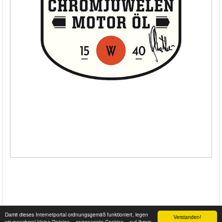
Damit dieses Internetportal ordnungsgemäß funktioniert, legen
Verstanden!
wir manchmal kleine Dateien – sogenannte Cookies – auf Ihrem