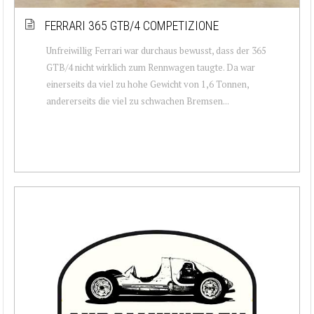
FERRARI 365 GTB/4 COMPETIZIONE
Unfreiwillig Ferrari war durchaus bewusst, dass der 365
GTB/4 nicht wirklich zum Rennwagen taugte. Da war
einerseits da viel zu hohe Gewicht von 1,6 Tonnen,
andererseits die viel zu schwachen Bremsen...