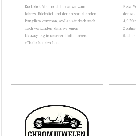
Rückblick Aber noch bevor wir zum
Beta-Ve
Jahres-Rückblick und der entsprechenden
der Aud
Rangliste kommen, wollen wir doch auch
4,9 Met
noch verkünden, dass wir einen
Zentime
Neuzugang in unserer Flotte haben.
flacher
«Chali» hat den Lanc...