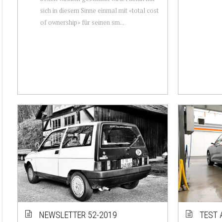
sich in diesem Sinne einmal mit «total cost
of ownership» für seinen sm...
NEWSLETTER 52-2019
TEST 