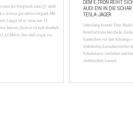
DEM E-TRON REIHT SIC
rsion Im Vergleich zum Q7 wirkt
AUDI EIN IN DIE SCHAR
i e-tron ja geradezu elegant. Mit
TESLA-JÄGER
ern Länge ist er zwar nur 15
Jahrelang konnte Elon Musk i
ter kürzer, doch er ist halt deutlich
Komfortzone kuscheln. Denn
 (1,62 Meter, das sind sogar zw...
Kaninchen vor der Schlange 
etablierten Luxushersteller in
Schickstarre verfallen und ha
elektrischen Luxusl...