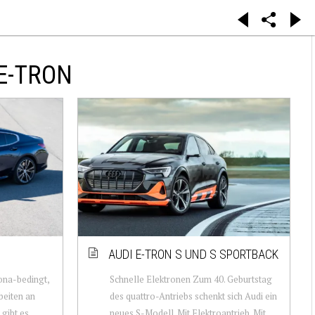
E-TRON
AUDI E-TRON S UND S SPORTBACK
ona-bedingt,
Schnelle Elektronen Zum 40. Geburtstag
beiten an
des quattro-Antriebs schenkt sich Audi ein
 gibt es
neues S-Modell. Mit Elektroantrieb. Mit