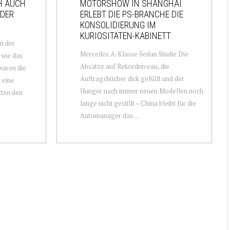
H AUCH
MOTORSHOW IN SHANGHAI
 DER
ERLEBT DIE PS-BRANCHE DIE
KONSOLIDIERUNG IM
KURIOSITÄTEN-KABINETT
n der
Mercedes A-Klasse Sedan Studie Die
 wie das
Absätze auf Rekordniveau, die
waren die
Auftragsbücher dick gefüllt und der
 eine
Hunger nach immer neuen Modellen noch
tten den
lange nicht gestillt – China bleibt für die
Automanager das ...