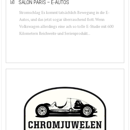
SALON PARIS – E-AUTOS
Stromschlag Es kommt tatsächlich Bewegung in die E-
Autos, und das jetzt sogar überraschend flott. Wenn
Volkswagen allerdings eine ach so tolle E-Studie mit 600
Kilometern Reichweite und Serienprodukt...