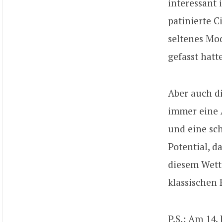
interessant 
patinierte C
seltenes Mod
gefasst hatt
Aber auch d
immer eine 
und eine sch
Potential, d
diesem Wett
klassischen 
P.S.: Am 14.