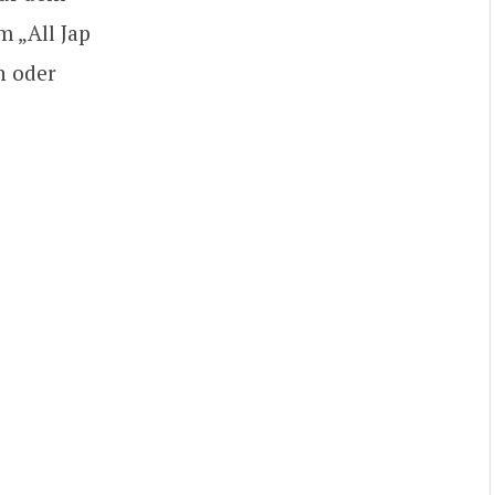
m „All Jap
n oder