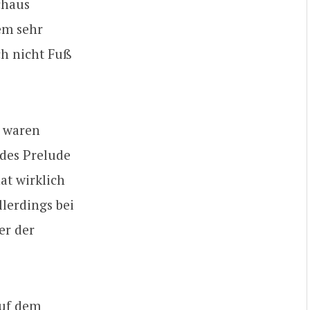
chaus
lem sehr
ch nicht Fuß
d waren
des Prelude
at wirklich
llerdings bei
er der
auf dem