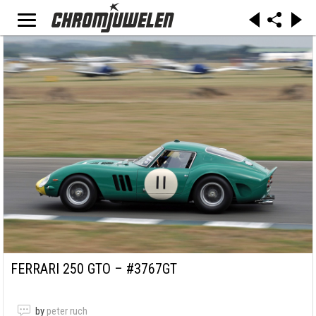
FERRARI 250 GTO – #3767GT
by
peter ruch