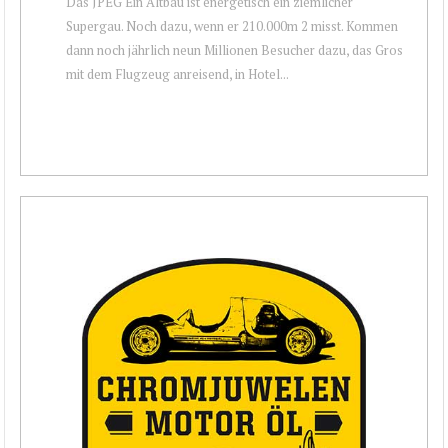
Das JPEG Ein Altbau ist energetisch ein ziemlicher
Supergau. Noch dazu, wenn er 210.000m 2 misst. Kommen
dann noch jährlich neun Millionen Besucher dazu, das Gros
mit dem Flugzeug anreisend, in Hotel...