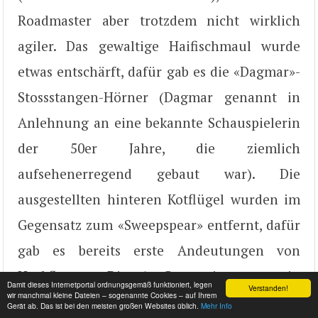
Roadmaster aber trotzdem nicht wirklich
agiler. Das gewaltige Haifischmaul wurde
etwas entschärft, dafür gab es die «Dagmar»-
Stossstangen-Hörner (Dagmar genannt in
Anlehnung an eine bekannte Schauspielerin
der 50er Jahre, die ziemlich
aufsehenerregend gebaut war). Die
ausgestellten hinteren Kotflügel wurden im
Gegensatz zum «Sweepspear» entfernt, dafür
gab es bereits erste Andeutungen von
Heckflossen. Die 6. Generation war ein
Damit dieses Internetportal ordnungsgemäß funktioniert, legen
Verstanden!
wir manchmal kleine Dateien – sogenannte Cookies – auf Ihrem
elegantes, geräumiges Fahrzeug, doch auch
Gerät ab. Das ist bei den meisten großen Websites üblich.
Mehr Info