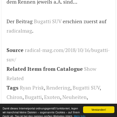
dem Rennen jeweils a.A. sind…
Der Beitrag
Bugatti SUV
erschien zuerst auf
radicalmag
.
Source
radical-mag.com/2018/10/16/bugatti-
suv/
Related Items from Catalogue
Show
Related
Tags
Ryan Prisk
,
Rendering
,
Bugatti SUV
,
Chiron
,
Bugatti
,
Exoten
,
Neuheiten
,
www.radical-mag.com
,
radical
Damit dieses Internetportal ordnungsgemäß funktioniert, legen
Verstanden!
wir manchmal kleine Dateien – sogenannte Cookies – auf Ihrem
Gerät ab. Das ist bei den meisten großen Websites üblich.
Mehr Info