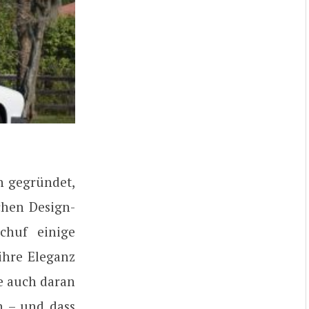
n gegründet,
chen Design-
chuf einige
ihre Eleganz
e auch daran
n – und dass