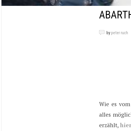
ABART
by
peter ruch
Wie es vom
alles möglic
erzählt,
hie