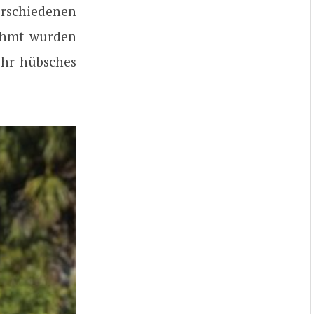
rschiedenen
rühmt wurden
sehr hübsches