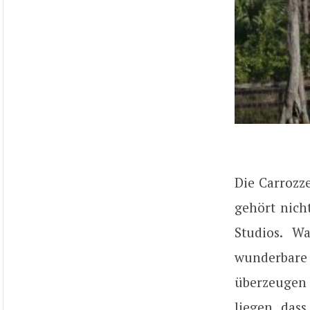
Die Carrozz
gehört nich
Studios. W
wunderbare 
überzeugen 
liegen, das