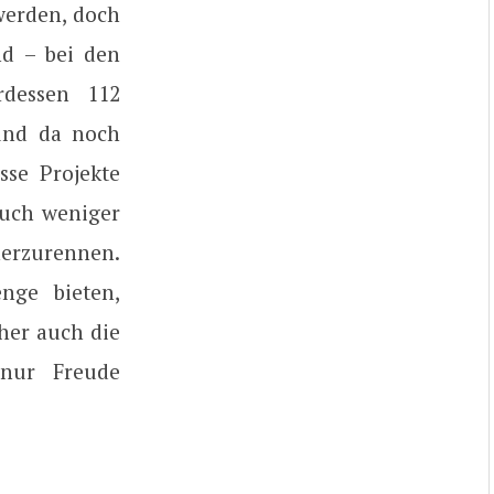
 werden, doch
nd – bei den
dessen 112
und da noch
se Projekte
auch weniger
herzurennen.
nge bieten,
cher auch die
 nur Freude