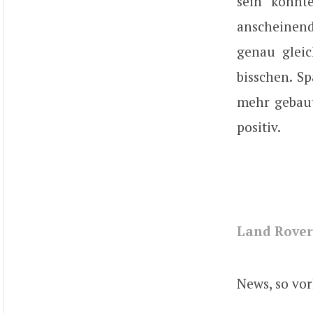
sein könnte
anscheinend 
genau gleic
bisschen. S
mehr gebaut
positiv.
Land Rover
News, so vor