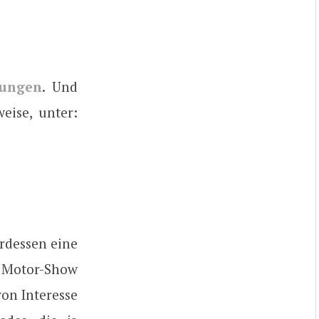
rungen
. Und
eise, unter:
erdessen eine
h Motor-Show
von Interesse