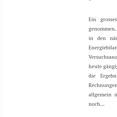
Ein grosse
genommen. F
in den näc
Energiebi
Versuchsanor
heute gängi
die Ergebn
Rechnungen
allgemein n
noch…