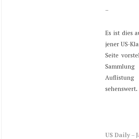
–
Es ist dies 
jener US-Kla
Seite vors
Sammlung a
Auflistung 
sehenswert.
US Daily – 