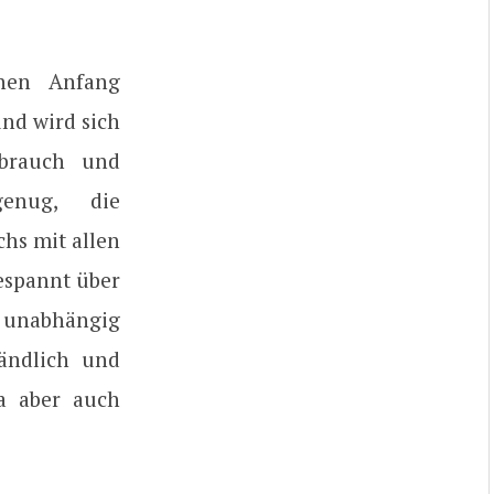
inen Anfang
nd wird sich
rbrauch und
genug, die
chs mit allen
espannt über
 unabhängig
ändlich und
da aber auch