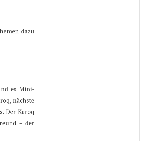
 Themen dazu
ind es Mini-
roq, nächste
s. Der Karoq
Freund – der