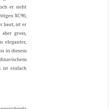
ch er sieht
htigen XC90,
baut, ist er
 aber gross,
n eleganter,
ns in diesem
ndinavischem
 ist einfach
gezeichnete