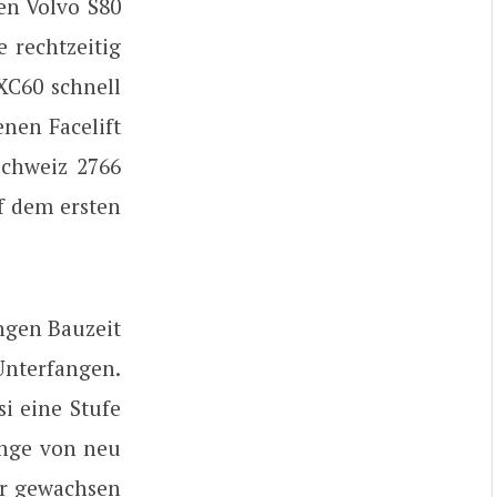
en Volvo S80
 rechtzeitig
XC60 schnell
nen Facelift
Schweiz 2766
f dem ersten
angen Bauzeit
Unterfangen.
i eine Stufe
änge von neu
er gewachsen