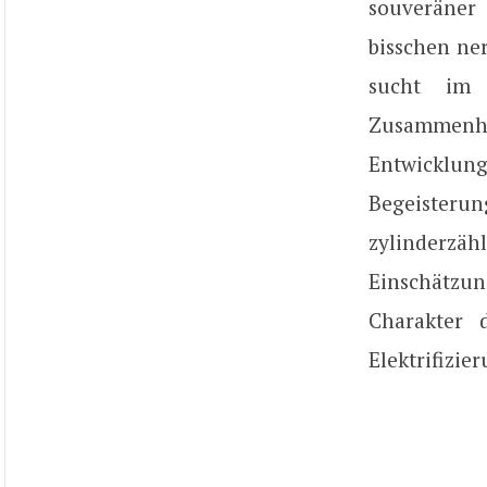
souveräner 
bisschen ne
sucht im 
Zusammenh
Entwicklung
Begeisteru
zylinderzäh
Einschätzu
Charakter 
Elektrifizie