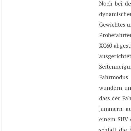
Noch bei de
dynamischer
Gewichtes u
Probefahrte
XC60 abgest
ausgerichte
Seitenneig
Fahrmodus a
wundern uns
dass der Fah
Jammern au
einem SUV e
schläft die