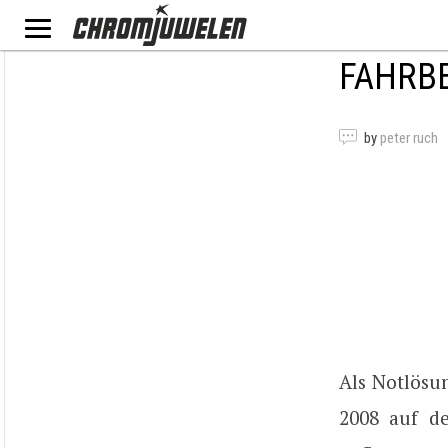
FAHRBE
by
peter ruch
Als Notlösu
2008 auf d