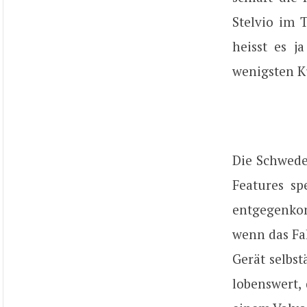
Stelvio im 
heisst es j
wenigsten K
Die Schwede
Features sp
entgegenkom
wenn das Fah
Gerät selbs
lobenswert,