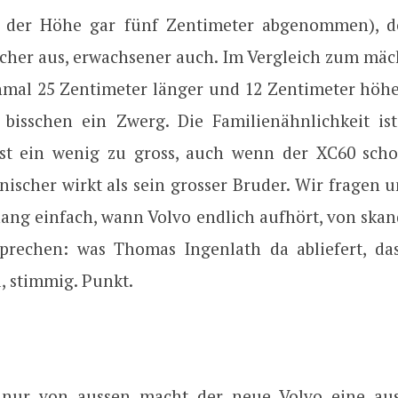
n der Höhe gar fünf Zentimeter abgenommen), do
licher aus, erwachsener auch. Im Vergleich zum mäc
nmal 25 Zentimeter länger und 12 Zentimeter höher 
 bisschen ein Zwerg. Die Familienähnlichkeit ist
fast ein wenig zu gross, auch wenn der XC60 scho
ischer wirkt als sein grosser Bruder. Wir fragen u
g einfach, wann Volvo endlich aufhört, von ska
prechen: was Thomas Ingenlath da abliefert, das
l, stimmig. Punkt.
 nur von aussen macht der neue Volvo eine aus