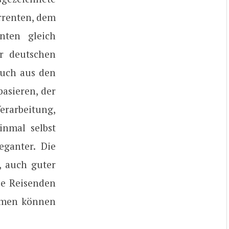
rrenten, dem
ten gleich
ur deutschen
uch aus den
asieren, der
erarbeitung,
nmal selbst
leganter. Die
, auch guter
die Reisenden
lumen können