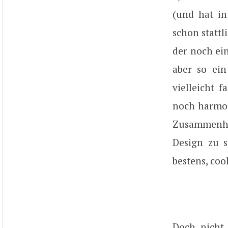
(und hat i
schon statt
der noch ei
aber so ein
vielleicht 
noch harmon
Zusammenhan
Design zu s
bestens, coo
Doch nicht