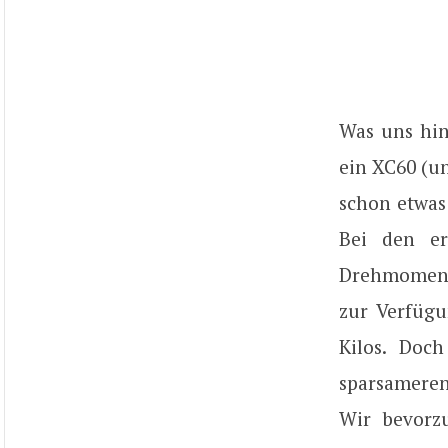
Was uns hin
ein XC60 (un
schon etwas 
Bei den er
Drehmoment
zur Verfügu
Kilos. Doc
sparsameren
Wir bevorz