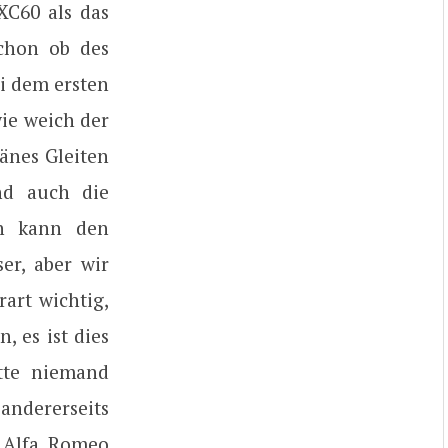
XC60 als das
schon ob des
i dem ersten
ie weich der
änes Gleiten
ind auch die
an kann den
er, aber wir
art wichtig,
, es ist dies
tte niemand
andererseits
n Alfa Romeo