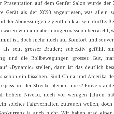
r Präsentation auf dem Genfer Salon wurde der 
e Gerät als der XC90 angepriesen, was allein 
nd der Abmessungen eigentlich klar sein dürfte. Be
n waren wir dann aber einigermassen überrascht, w
immt ist, doch mehr noch auf Komfort und souver
t als sein grosser Bruder.; subjektiv gefühlt s
ung und die Rollbewegungen grösser. Gut, m
uf «Dynamic» stellen, dann ist das deutlich bess
 schon ein bisschen: Sind China und Amerika der
rspass auf der Strecke bleiben muss? Einverstanden
f hohem Niveau, noch vor wenigen Jahren hä
in solches Fahrverhalten zutrauen wollen, doch 
 Konkurrenz ja auch nicht. Wir haben grad eine