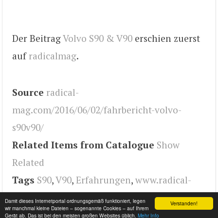
Der Beitrag
Volvo S90 & V90
erschien zuerst
auf
radicalmag
.
Source
radical-
mag.com/2016/06/02/fahrbericht-volvo-
s90v90/
Related Items from Catalogue
Show
Related
Tags
S90
,
V90
,
Erfahrungen
,
www.radical-
mag.com
,
Fahrbericht
,
test
,
Volvo
,
radical
Damit dieses Internetportal ordnungsgemäß funktioniert, legen
Verstanden!
wir manchmal kleine Dateien – sogenannte Cookies – auf Ihrem
Gerät ab. Das ist bei den meisten großen Websites üblich.
Mehr Info