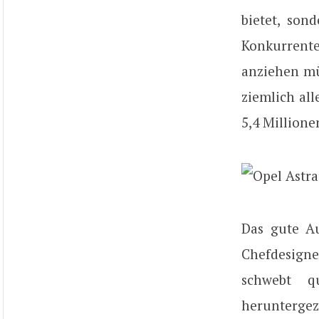
bietet, son
Konkurrente
anziehen mü
ziemlich al
5,4 Million
Das gute Au
Chefdesign
schwebt q
heruntergez