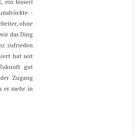
 ein bisserl
rumdrückte –
rbeiter, ohne
wir das Ding
nz zufrieden
ert hat seit
Zukunft gut
 der Zugang
n er mehr in