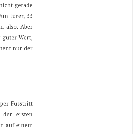
 nicht gerade
Fünftürer, 33
n also. Aber
r guter Wert,
ment nur der
er Fusstritt
 der ersten
en auf einem