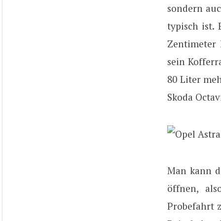
sondern auch
typisch ist.
Zentimeter 
sein Kofferr
80 Liter me
Skoda Octavi
Man kann di
öffnen, al
Probefahrt 