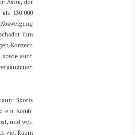
e Astra, der
als 130’000
e Abzweigung
 schadet ihm
agen-Konzern
n sowie auch
 vergangenen
nannt Sports
So ein Kombi
bst, und weil
ch viel Raum