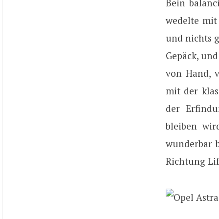
Bein balanc
wedelte mit
und nichts g
Gepäck, und
von Hand, v
mit der kla
der Erfind
bleiben wi
wunderbar b
Richtung Life