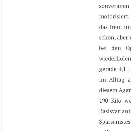
souveränen 
motorisiert.
das freut un
schon, aber 
bei den Op
wiederhole
gerade 4,1 
im Alltag 
diesem Aggre
190 Kilo we
Basisvaria
Sparsamstes 