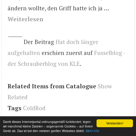
ändern wollte, den Griff hatte ich ja …
Weiterlesen
Der Beitrag
Hat doch länger
aufgehalten
erschien zuerst auf
Fusselblog -
der Schrauberblog von KLE
.
Related Items from Catalogue
Show
Related
Tags
ColdRod
Damit dieses Internetportal ordnungsgemäß funktioniert, legen
Verstanden!
wir manchmal kleine Dateien – sogenannte Cookies – auf Ihrem
Gerät ab. Das ist bei den meisten großen Websites üblich.
Mehr Info