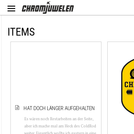
ITEMS
HAT DOCH LÄNGER AUFGEHALTEN
Es wären noch Restarbeiten an der Seite,
aber ich mache mal am Heck des ColdRod
weiter. Eigentlich wollte ich gestern in eine