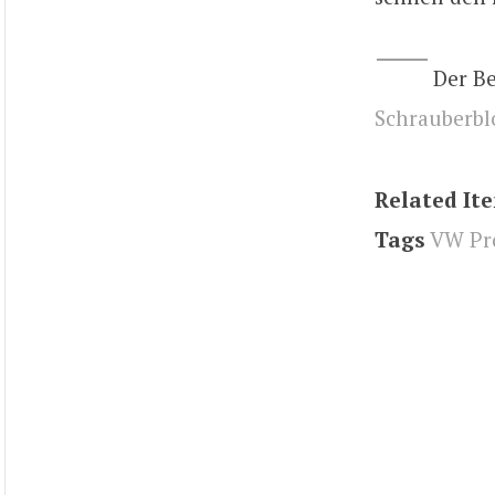
Der B
Schrauberbl
Related It
Tags
VW Pr