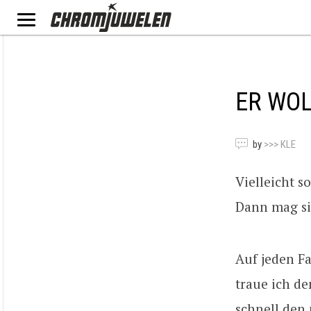
ER WOL
by
>>> KLE
Vielleicht s
Dann mag sie
Auf jeden F
traue ich de
schnell den