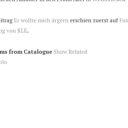
eitrag
Er wollte mich ärgern
erschien zuerst auf
Fus
og von KLE
.
ems from Catalogue
Show Related
olo