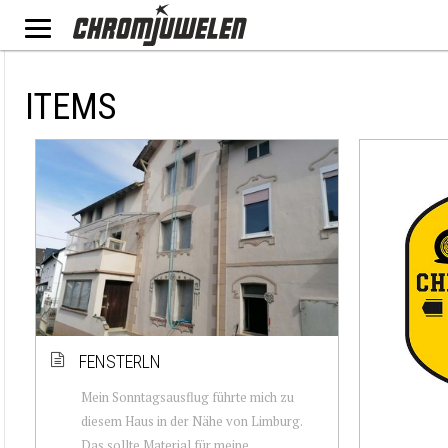
ITEMS
FENSTERLN
Mein Sonntagsausflug führte mich zu
diesem Haus in der Nähe von Limburg.
Das sollte Material für meine