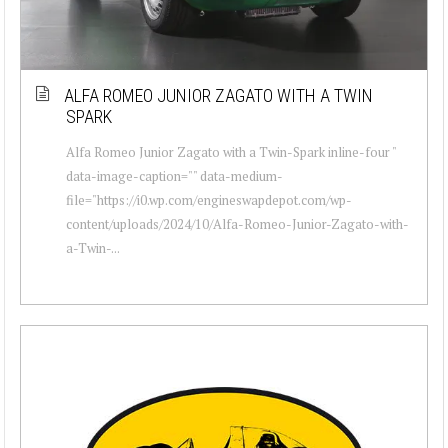
ALFA ROMEO JUNIOR ZAGATO WITH A TWIN
SPARK
Alfa Romeo Junior Zagato with a Twin-Spark inline-four "
data-image-caption="" data-medium-
file="https://i0.wp.com/engineswapdepot.com/wp-
content/uploads/2024/10/Alfa-Romeo-Junior-Zagato-with-
a-Twin-...