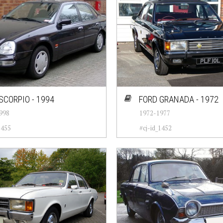
SCORPIO - 1994
FORD GRANADA - 1972
998
1972-1977
1455
#cj-id_1452