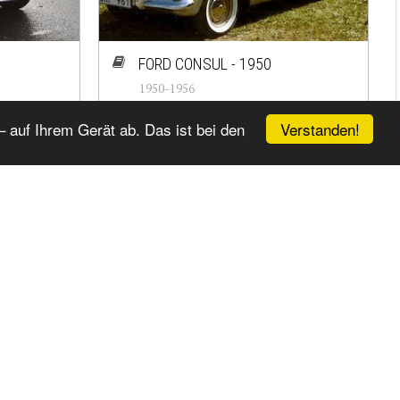
FORD CONSUL - 1950
1950-1956
#cj-id_1442
Verstanden!
 auf Ihrem Gerät ab. Das ist bei den
FORD SIERRA - 1990
1990-1993