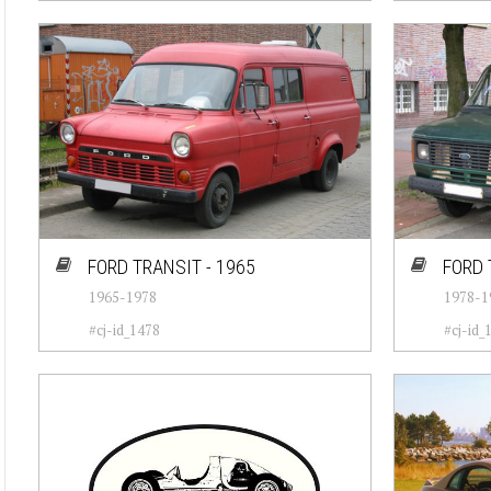
FORD TRANSIT - 1965
FORD 
1965-1978
1978-1
#cj-id_1478
#cj-id_