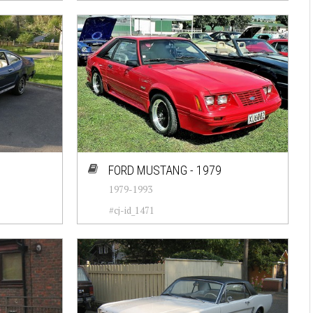
FORD MUSTANG - 1979
1979-1993
#cj-id_1471