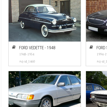
FORD VEDETTE - 1948
FORD 
1948-1954
1994-1
#cj-id_1460
#cj-id_