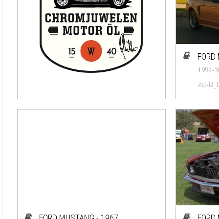
FORD 
1994-2
#cj-id_
FORD MUSTANG - 1967
FORD 