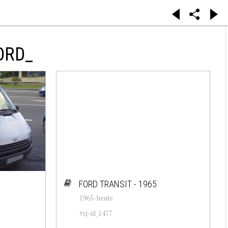
ORD_
FORD TRANSIT - 1965
1965-heute
#cj-id_1477