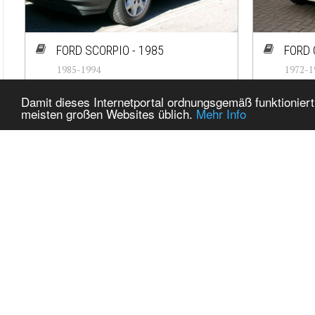
FORD SCORPIO - 1985
FORD 
1985-1994
1972-1
#cj-id_1454
#cj-id_
Damit dieses Internetportal ordnungsgemäß funktioniert
meisten großen Websites üblich.
Mehr Info
FORD CONSUL - 1956
1956-1962