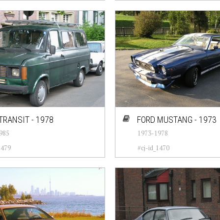
TRANSIT - 1978
FORD MUSTANG - 1973
985
1973-1978
1479
#cj-id_1470