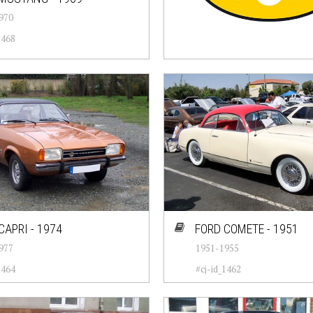
970
1468
CAPRI - 1974
FORD COMETE - 1951
977
1951-1955
1464
#cj-id_1462