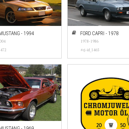
MUSTANG - 1994
FORD CAPRI - 1978
004
1978-1986
1472
#cj-id_1465
MUSTANG - 1969