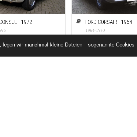
CONSUL - 1972
FORD CORSAIR - 1964
975
1964-1970
1445
#cj-id_1446
, legen wir manchmal kleine Dateien – sogenannte Cookies –
FORD SIERRA - 1983
1983-1985