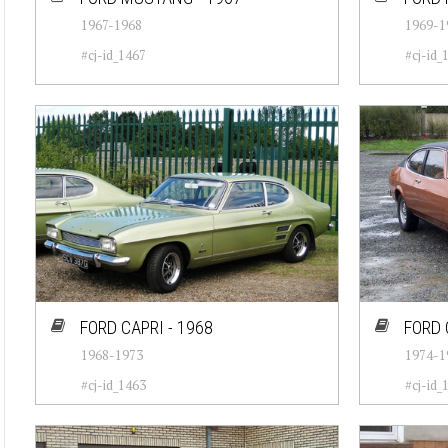
1967-1968
1969-1
#cj-id_1467
#cj-id_
FORD CAPRI - 1968
FORD 
1968-1973
1974-1
#cj-id_1463
#cj-id_