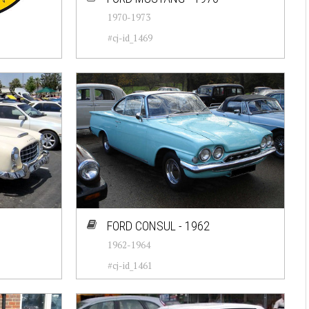
1970-1973
#cj-id_1469
FORD CONSUL - 1962
1962-1964
#cj-id_1461