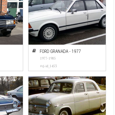
FORD GRANADA - 1977
1977-1985
#cj-id_1453