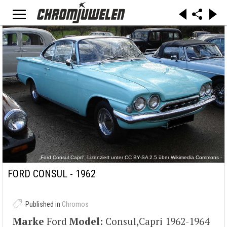
„Ford Consul Capri“. Lizenziert unter CC BY-SA 2.5 über Wikimedia Commons -
https://commons.wikimedia.org/wiki/File:Ford_Consul_Capri.jpg#/media/File:Ford_Consul_Ca
pri.jpg
FORD CONSUL - 1962
Published in
Chromos
Marke
Ford
Model:
Consul,Capri 1962-1964