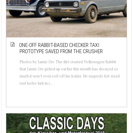
ONE-OFF RABBIT-BASED CHECKER TAXI
PROTOTYPE SAVED FROM THE CRUSHER
Photos by Jamie Orr. The dirt-crusted Volkswagen Rabbit
that Jamie Orr picked up earlier this month has decayed so
much it won’t even roll off his trailer. He suspects fist-sized
rust holes lurk in i...