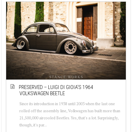
PRESERVED – LUIGI DI GIOIA’S 1964
VOLKSWAGEN BEETLE
Since its introduction in 1938 until 2003 when the last one
rolled off the assembly line, Volkwagen has built more than
21,500,000 aircooled Beetles. Yes, that's a lot. Surprisingly,
though, it's par...