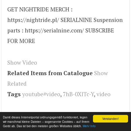
GET NIGHTRIDE MERCH :
https://nightride.pl/ SERIALNINE Suspension
parts : https://serialnine.com/ SUBSCRIBE
FOR MORE
Show Video
Related Items from Catalogue
Show
Related
Tags
youtube#video
,
7hB-0XlTc-Y
,
video
Damit dieses Internetportal ordnungsgemäß funktioniert, legen
Verstanden!
wir manchmal kleine Dateien – sogenannte Cookies – auf Ihrem
Gerät ab. Das ist bei den meisten großen Websites üblich.
Mehr Info