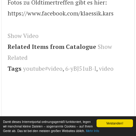
Fotos zu Oldtimertreffen gibt es hier:
https://www.facebook.com/klaessik.kars
Show Video
Related Items from Catalogue
Show
Related
Tags
youtube#video
,
6-yBJ51uB-I
,
video
Damit dieses Internetportal ordnungsgemäß funktioniert, legen
Verstanden!
wir manchmal kleine Dateien – sogenannte Cookies – auf Ihrem
Gerät ab. Das ist bei den meisten großen Websites üblich.
Mehr Info