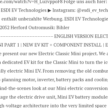
.com/watch?v=H_LuzvppoF8 Folge uns auch hier: 
 ESDI EV Technologies ▶ Instagram: @esdi_ev_tech
o enthält unbezahlte Werbung. ESDI EV Technologi
32052 Herford Outromusik: Bihler
–––––––––––––––––––– ENGLISH VERSION ELECT
I PART 1 | NEW EV KIT + COMPONENT INSTALL | E
e present our new Electric Classic Mini project. We 
 dedicated EV kit for the Classic Mini to turn the ic
lly electric Mini EV. From removing the old combu
o planning motor, inverter, battery packs and coolin
ind-the-scenes look at our Mini electric conversio
ge the electric drive unit, Mini EV battery module
h-voltage architecture into the very limited space 