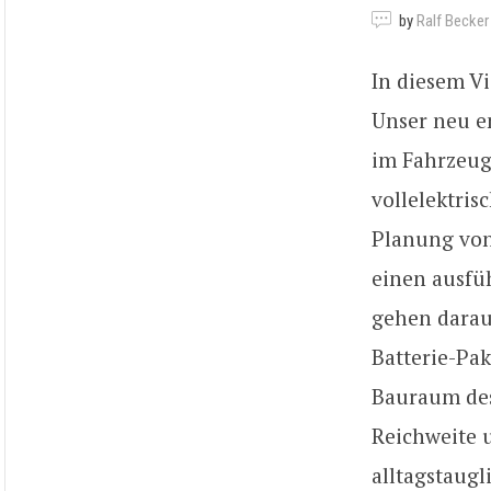
by
Ralf Becker
In diesem Vi
Unser neu en
im Fahrzeug
vollelektris
Planung von
einen ausfüh
gehen darauf
Batterie-Pa
Bauraum des
Reichweite u
alltagstaugl