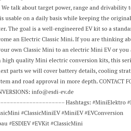
. We talk about target power, range and drivability 
is usable on a daily basis while keeping the original
er. The goal is a well-engineered EV kit so a standa
ome an Electric Classic Mini. If you are thinking a
our own Classic Mini to an electric Mini EV or you
 high quality Mini electric conversion kits, this seri
ext parts we will cover battery details, cooling strat
stem and road approval in more depth. CONTACT 
NVERSIONS: info@esdi-ev.de
––––––––––––––––––– Hashtags: #MiniElektro #M
assicMini #ClassicMiniEV #MiniEV #EVConversion
au #ESDIEV #EVKit #ClassicMini