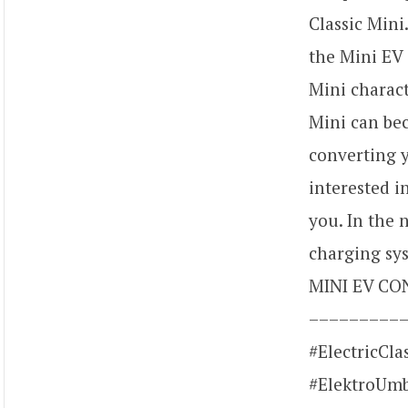
Classic Mini
the Mini EV 
Mini charact
Mini can bec
converting y
interested in
you. In the n
charging sy
MINI EV CO
–––––––––––
#ElectricCl
#ElektroUmb