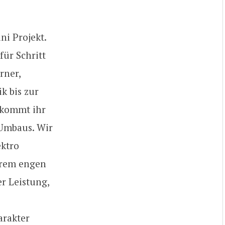
ni Projekt.
für Schritt
rner,
k bis zur
ekommt ihr
 Umbaus. Wir
ektro
trem engen
r Leistung,
arakter