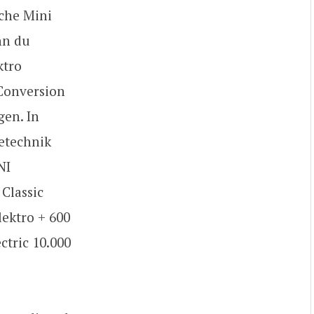
sche Mini
nn du
ktro
 Conversion
gen. In
detechnik
NI
Classic
ektro + 600
tric 10.000