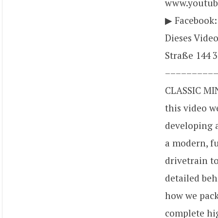
www.youtube
▶ Facebook:
Dieses Vide
Straße 144 
––––––––––
CLASSIC MIN
this video w
developing a
a modern, fu
drivetrain t
detailed beh
how we packa
complete hig