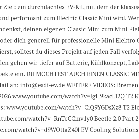
r Ziel: ein durchdachtes EV-Kit, mit dem der klassi
 und performant zum Electric Classic Mini wird. We
hdenkst, deinen eigenen Classic Mini zum Mini Ele
der dich generell für professionelle Mini Elektro
ierst, solltest du dieses Projekt auf jeden Fall verfol
len gehen wir tiefer auf Batterie, Kühlkonzept, La
pekte ein. DU MÖCHTEST AUCH EINEN CLASSIC MI
il an: info@esdi-ev.de WEITERE VIDEOS: Bremen 
026 www.youtube.com/watch?v=IgH9kacLl2Q T2 El
ps: www.youtube.com/watch?v=CiQ9YGDsXz8 T2 Elec
tube.com/watch?v=RnTeCCmv1y0 Beetle 2.0 Part 2
e.com/watch?v=d9WOttaZ40I EV Cooling Solutions