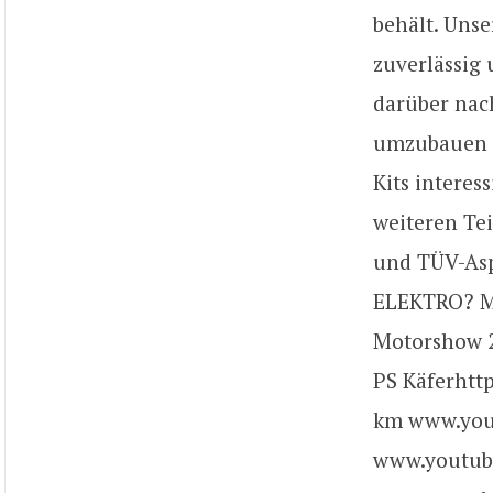
behält. Unse
zuverlässig
darüber nac
umzubauen o
Kits interess
weiteren Tei
und TÜV-As
ELEKTRO? Ma
Motorshow 2
PS Käferhtt
km www.you
www.youtub