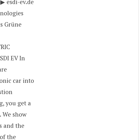
▶ esdi-ev.de
nologies
es Grüne
RIC
SDI EV In
are
onic car into
stion
g, you get a
n. We show
s and the
of the