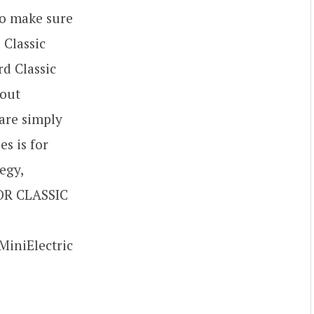
to make sure
 Classic
rd Classic
bout
 are simply
es is for
egy,
FOR CLASSIC
iniElectric