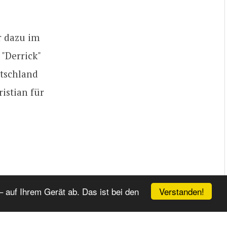
r dazu im
"Derrick"
utschland
istian für
Verstanden!
 auf Ihrem Gerät ab. Das ist bei den