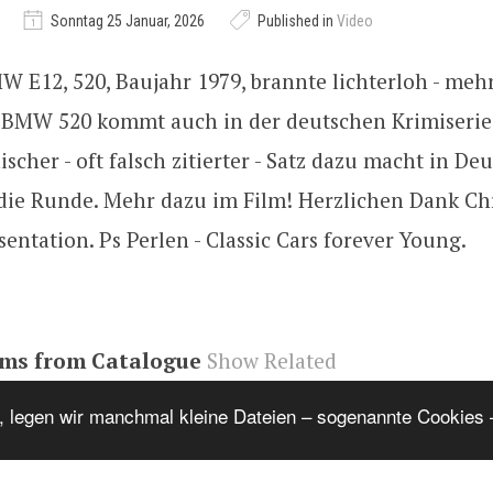
Sonntag 25 Januar, 2026
Published in
Video
MW E12, 520, Baujahr 1979, brannte lichterloh - meh
r BMW 520 kommt auch in der deutschen Krimiserie 
nischer - oft falsch zitierter - Satz dazu macht in De
die Runde. Mehr dazu im Film! Herzlichen Dank Chr
äsentation. Ps Perlen - Classic Cars forever Young.
ems from Catalogue
Show Related
6KFobE
,
youtube#video
,
video
, legen wir manchmal kleine Dateien – sogenannte Cookies –