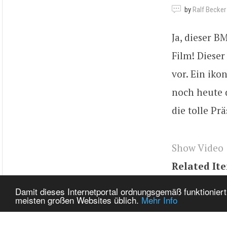
by
Ralf Becker
Ja, dieser B
Film! Diese
vor. Ein iko
noch heute 
die tolle Pr
Show Video
Related It
Tags
GlG5k
Damit dieses Internetportal ordnungsgemäß funktioniert
meisten großen Websites üblich.
Mehr Info