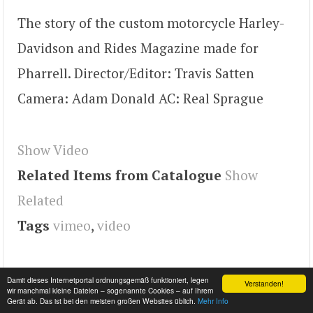
The story of the custom motorcycle Harley-
Davidson and Rides Magazine made for
Pharrell. Director/Editor: Travis Satten
Camera: Adam Donald AC: Real Sprague
Show Video
Related Items from Catalogue
Show
Related
Tags
vimeo
,
video
Damit dieses Internetportal ordnungsgemäß funktioniert, legen
Verstanden!
wir manchmal kleine Dateien – sogenannte Cookies – auf Ihrem
Gerät ab. Das ist bei den meisten großen Websites üblich.
Mehr Info