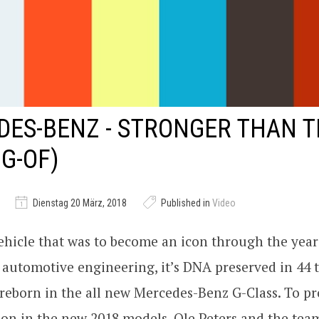
ES-BENZ - STRONGER THAN T
G-OF)
Dienstag 20 März, 2018
Published in
Video
ehicle that was to become an icon through the year
automotive engineering, it’s DNA preserved in 44 
eborn in the all new Mercedes-Benz G-Class. To pr
 on in the new 2018 models, Ole Peters and the tea