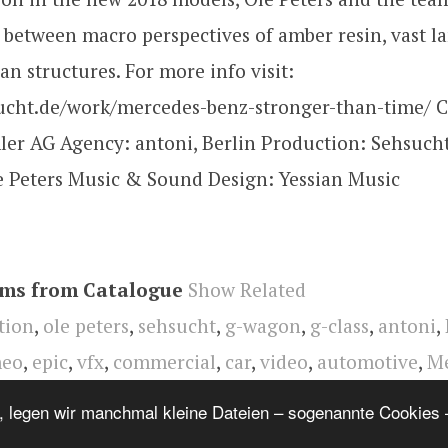
 between macro perspectives of amber resin, vast l
an structures. For more info visit:
sucht.de/work/mercedes-benz-stronger-than-time/ 
mler AG Agency: antoni, Berlin Production: Sehsuc
le Peters Music & Sound Design: Yessian Music
ems from Catalogue
Show Related
ction
,
ole peters
,
sehsucht
,
g-wagon
,
g-class
,
antoni
,
meo
,
epic
,
vfx
,
commercial
,
car
,
video
,
automotive
,
Me
, legen wir manchmal kleine Dateien – sogenannte Cookies –