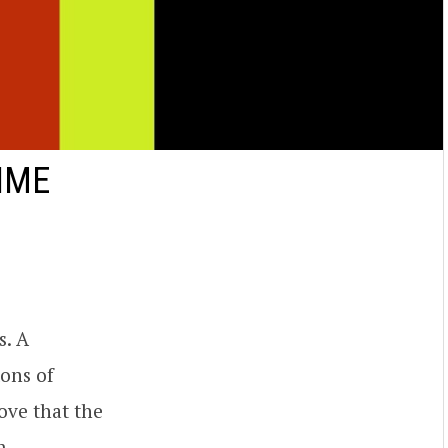
IME
s. A
tons of
ove that the
m