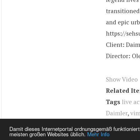
transitioned
and epic urb
https://seh
Client: Dai
Director: O
Show Video
Related It
Tags
live a
Daimler
,
vi
Benz
Damit dieses Internetportal ordnungsgemäß funktioniert
meisten großen Websites üblich.
Mehr Info