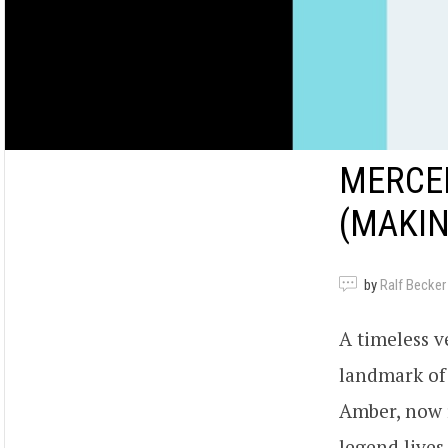
MERCED
(MAKIN
by
Ralf Becker
A timeless v
landmark of 
Amber, now r
legend lives