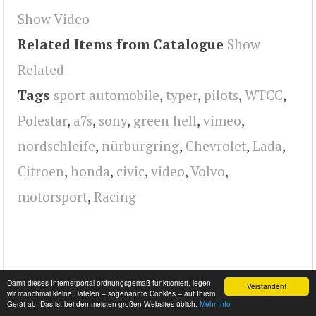
Show Video
Related Items from Catalogue
Show
Related
Tags
sport automobile
,
typer
,
pilots
,
WTCC
,
Polestar
,
a7s
,
sony
,
green hell
,
vimeo
,
nordschleife
,
nürburgring
,
Chevrolet
,
Lada
,
Citroen
,
honda
,
civic
,
video
,
Volvo
,
motorsport
,
Racing
Damit dieses Internetportal ordnungsgemäß funktioniert, legen
Verstanden!
wir manchmal kleine Dateien – sogenannte Cookies – auf Ihrem
Gerät ab. Das ist bei den meisten großen Websites üblich.
Mehr Info