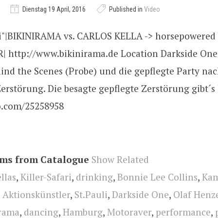
Dienstag 19 April, 2016
Published in
Video
ari"|BIKINIRAMA vs. CARLOS KELLA -> horsepowered
http://www.bikinirama.de Location Darkside One
hind the Scenes (Probe) und die gepflegte Party nac
erstörung. Die besagte gepflegte Zerstörung gibt´s 
o.com/25258958
ems from Catalogue
Show Related
llas
,
Killer-Safari
,
drinking
,
Bonnie Lee Collins
,
Kam
,
Aktionskünstler
,
St.Pauli
,
Darkside One
,
Olaf Henz
irama
,
dancing
,
Hamburg
,
Motoraver
,
performance
,