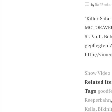
by
Ralf Becker
"Killer-Saf
MOTORAVER| 
St.Pauli. Be
gepflegten Z
http://vime
Show Video
Related It
Tags
goodfe
Reeperbahn
Kella
,
Bikin