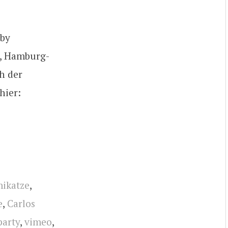
 by
, Hamburg-
h der
hier:
ikatze
,
e
,
Carlos
party
,
vimeo
,