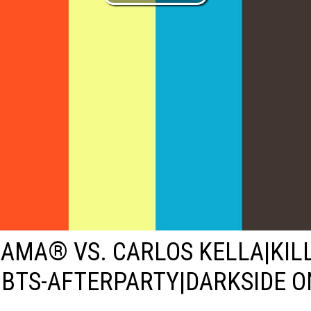
RAMA® VS. CARLOS KELLA|KIL
|BTS-AFTERPARTY|DARKSIDE O