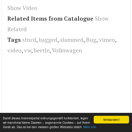
Show Video
Related Items from Catalogue
Show
Related
Tags
stncd
,
bagged
,
slammed
,
Bug
,
vimeo
,
video
,
vw
,
beetle
,
Volkswagen
Damit dieses Internetportal ordnungsgemäß funktioniert, legen
Verstanden!
wir manchmal kleine Dateien – sogenannte Cookies – auf Ihrem
Gerät ab. Das ist bei den meisten großen Websites üblich.
Mehr Info