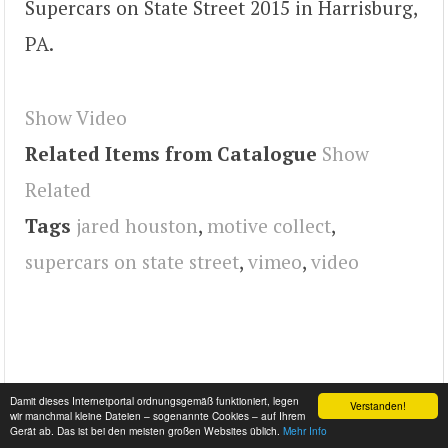
Supercars on State Street 2015 in Harrisburg,
PA.
Show Video
Related Items from Catalogue
Show
Related
Tags
jared houston
,
motive collect
,
supercars on state street
,
vimeo
,
video
Damit dieses Internetportal ordnungsgemäß funktioniert, legen
Verstanden!
wir manchmal kleine Dateien – sogenannte Cookies – auf Ihrem
Gerät ab. Das ist bei den meisten großen Websites üblich.
Mehr Info