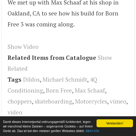
We met up with Max Schaaf at his shop in
Oakland, CA to see how his build for Born
Free 3 was coming along.
Show Video
Related Items from Catalogue
Show
Related
Tags
Dildos
,
Michael Schmidt
,
4Q
Conditioning
,
Born Free
,
Max Schaaf
,
choppers
,
skateboarding
,
Motorcycles
,
vimeo
,
video
Damit dieses Internetportal ordnungsgemäß funktioniert, legen
Verstanden!
wir manchmal kleine Dateien – sogenannte Cookies – auf Ihrem
Gerät ab. Das ist bei den meisten großen Websites üblich.
Mehr Info