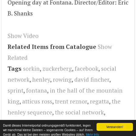
Opening day at Fontana. Director/Editor: Eric
B. Shanks
Show Video
Related Items from Catalogue
Show
Related
Tags
sorkin
,
zuckerberg
,
facebook
,
social
network
,
henley
,
rowing
,
david fincher
,
sprint
,
fontana
,
in the hall of the mountain
king
,
atticus ross
,
trent reznor
,
regatta
,
the
henley sequence
,
the social network
,
NASCAR
,
vimeo
,
tilt-shift
,
Tilt Shift
,
video
Damit dieses Internetportal ordnungsgemäß funktioniert, legen
Verstanden!
wir manchmal kleine Dateien – sogenannte Cookies – auf Ihrem
Gerät ab. Das ist bei den meisten großen Websites üblich.
Mehr Info