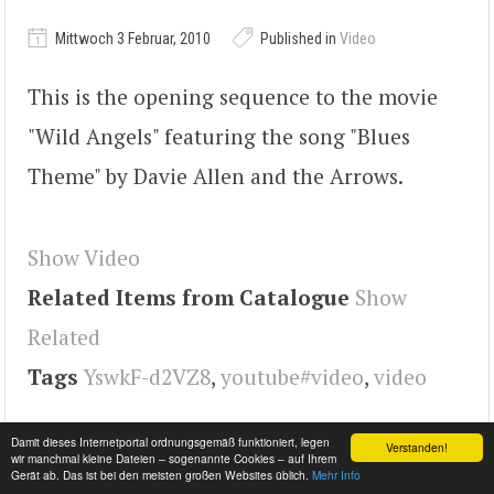
Mittwoch 3 Februar, 2010
Published in
Video
This is the opening sequence to the movie
"Wild Angels" featuring the song "Blues
Theme" by Davie Allen and the Arrows.
Show Video
Related Items from Catalogue
Show
Related
Tags
YswkF-d2VZ8
,
youtube#video
,
video
Damit dieses Internetportal ordnungsgemäß funktioniert, legen
Verstanden!
wir manchmal kleine Dateien – sogenannte Cookies – auf Ihrem
Gerät ab. Das ist bei den meisten großen Websites üblich.
Mehr Info