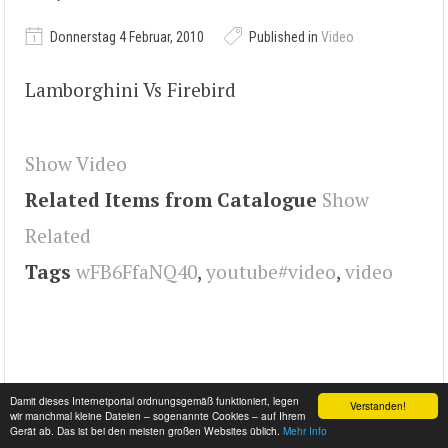
Donnerstag 4 Februar, 2010
Published in
Video
Lamborghini Vs Firebird
Show Video
Related Items from Catalogue
Show
Related
Tags
wFB6FfaNQ40
,
youtube#video
,
video
Damit dieses Internetportal ordnungsgemäß funktioniert, legen
Verstanden!
wir manchmal kleine Dateien – sogenannte Cookies – auf Ihrem
Gerät ab. Das ist bei den meisten großen Websites üblich.
Mehr Info